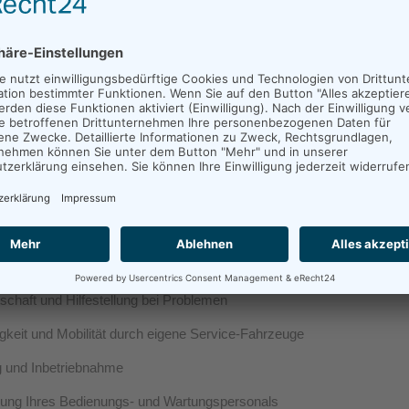
REN
Lieferservice für lagernde Teile)
Mitarbeiter/-innen im Innen- und Außendienst mit langjähriger Erfahrun
tschaft und Hilfestellung bei Problemen
igkeit und Mobilität durch eigene Service-Fahrzeuge
 und Inbetriebnahme
ung Ihres Bedienungs- und Wartungspersonals