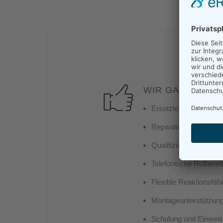
WIR GARANTIE
Ersatzteilsupport (24h 
Reparaturdienst
Qualifizierte Service-
Telefonische Rufberei
Flexible Reaktionsfäh
Montageunterstützung
Schulung und Einweis