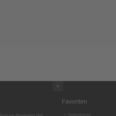
Favoriten
Unternehmen
llung von Baugeräten tätig.