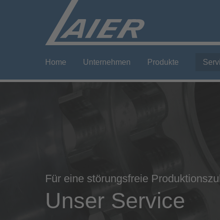
Login
Supp
Benutzername
Lorem ip
Home
Unternehmen
Produkte
Serv
Passwort
2
Anmelden
We offer
Register
|
Lost your password?
Mon - F
Für eine störungsfreie Produktionszu
Unser Service