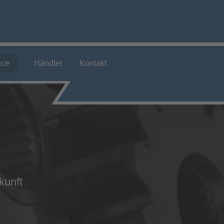
ort
Get in touch
sum dolor sit amet:
Cybersteel Inc.
ice
Händler
Kontakt
376-293 City Road, Suite 600
San Francisco, CA 94102
4h
Have any questions?
/ 365days
+44 1234 567 890
Drop us a line
info@yourdomain.com
 support for our customers
ri 8:00am - 5:00pm
(GMT +1)
kunft