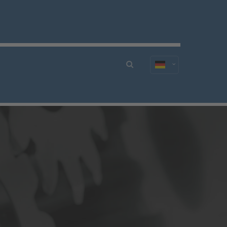
About us
Lorem ipsum dolor sit amet,
consectetuer adipiscing elit.
Aenean commodo ligula eget dolor.
Aenean massa. Cum sociis natoque
penatibus et magnis dis parturient
montes, nascetur ridiculus mus. Donec
quam felis, ultricies nec.