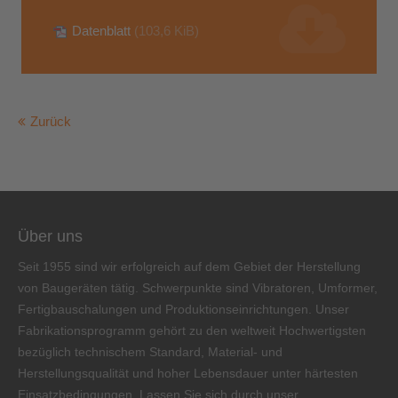
About us
Datenblatt
(103,6 KiB)
Lorem ipsum dolor sit amet, consectetuer adipiscing
elit.
Aenean commodo ligula eget dolor. Aenean massa. Cum
Zurück
sociis natoque penatibus et magnis dis parturient montes,
nascetur ridiculus mus. Donec quam felis, ultricies nec.
Über uns
Seit 1955 sind wir erfolgreich auf dem Gebiet der Herstellung
von Baugeräten tätig. Schwerpunkte sind Vibratoren, Umformer,
Fertigbauschalungen und Produktionseinrichtungen. Unser
Fabrikationsprogramm gehört zu den weltweit Hochwertigsten
bezüglich technischem Standard, Material- und
Herstellungsqualität und hoher Lebensdauer unter härtesten
Einsatzbedingungen. Lassen Sie sich durch unser