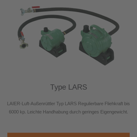
24h
/ 365days
We offer support for our customers
Mon - Fri 8:00am - 5:00pm
(GMT +1)
Get in touch
Cybersteel Inc.
376-293 City Road, Suite 600
San Francisco, CA 94102
Type LARS
Have any questions?
LAIER-Luft-Außenrüttler Typ LARS Regulierbare Fliehkraft bis
+44 1234 567 890
6000 kp. Leichte Handhabung durch geringes Eigengewicht.
Drop us a line
info@yourdomain.com