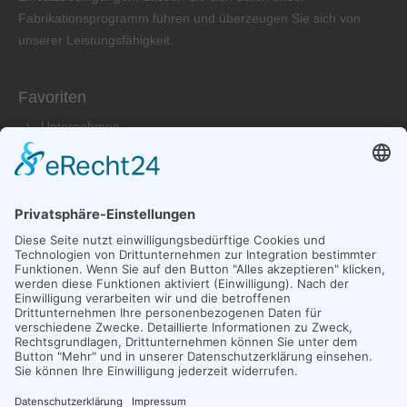
Fabrikationsprogramm führen und überzeugen Sie sich von
unserer Leistungsfähigkeit.
Favoriten
Unternehmen
Produkte
Service
Händler
Kontakt aufnehmen
Laier GmbH Vibrationstechnik
Adresse: Karl-Benz-Straße 5-9
79761 Waldshut-Tiengen
07741-4061