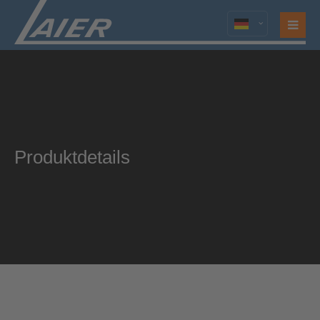
Login
Benutzername
Passwort
Produktdetails
Anmelden
Register
|
Lost your password?
Support
Lorem ipsum dolor sit amet: