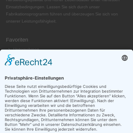
Einsatzbedingungen. Lassen Sie sich durch unser
Fabrikationsprogramm führen und überzeugen Sie sich von
unserer Leistungsfähigkeit.
Favoriten
Unternehmen
Produkte
Service
Händler
Kontakt aufnehmen
Laier GmbH Vibrationstechnik
Adresse: Karl-Benz-Straße 5-9
79761 Waldshut-Tiengen