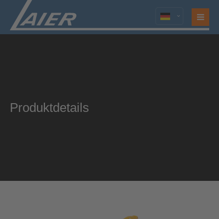
Login
Benutzername
Passwort
Produktdetails
Anmelden
Register
|
Lost your password?
Support
Lorem ipsum dolor sit amet: