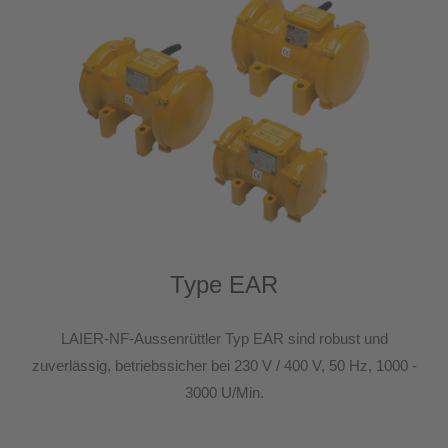
24h
/ 365days
We offer support for our customers
Mon - Fri 8:00am - 5:00pm
(GMT +1)
Get in touch
Cybersteel Inc.
376-293 City Road, Suite 600
San Francisco, CA 94102
Type EAR
Have any questions?
LAIER-NF-Aussenrüttler Typ EAR sind robust und
+44 1234 567 890
zuverlässig, betriebssicher bei 230 V / 400 V, 50 Hz, 1000 -
3000 U/Min.
Drop us a line
info@yourdomain.com