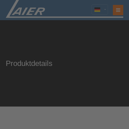
Login
Benutzername
Passwort
Produktdetails
Anmelden
Register
|
Lost your password?
Support
Lorem ipsum dolor sit amet: