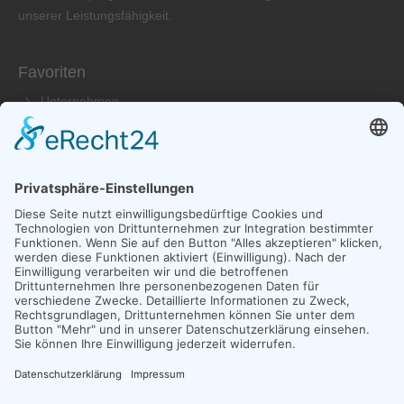
unserer Leistungsfähigkeit.
Favoriten
Unternehmen
Produkte
Service
Händler
Kontakt aufnehmen
Laier GmbH Vibrationstechnik
Adresse: Karl-Benz-Straße 5-9
79761 Waldshut-Tiengen
07741-4061
info@laier.com