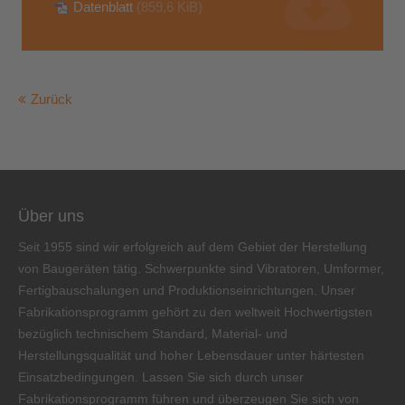
Datenblatt
(859,6 KiB)
About us
Lorem ipsum dolor sit amet, consectetuer adipiscing
elit.
Zurück
Aenean commodo ligula eget dolor. Aenean massa. Cum
sociis natoque penatibus et magnis dis parturient montes,
nascetur ridiculus mus. Donec quam felis, ultricies nec.
Über uns
Seit 1955 sind wir erfolgreich auf dem Gebiet der Herstellung
von Baugeräten tätig. Schwerpunkte sind Vibratoren, Umformer,
Fertigbauschalungen und Produktionseinrichtungen. Unser
Fabrikationsprogramm gehört zu den weltweit Hochwertigsten
bezüglich technischem Standard, Material- und
Herstellungsqualität und hoher Lebensdauer unter härtesten
Einsatzbedingungen. Lassen Sie sich durch unser
Fabrikationsprogramm führen und überzeugen Sie sich von