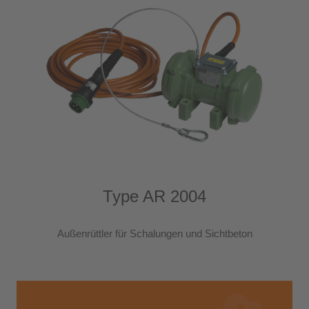
24h
/ 365days
We offer support for our customers
Mon - Fri 8:00am - 5:00pm
(GMT +1)
Get in touch
Cybersteel Inc.
376-293 City Road, Suite 600
San Francisco, CA 94102
Type AR 2004
Have any questions?
Außenrüttler für Schalungen und Sichtbeton
+44 1234 567 890
Drop us a line
info@yourdomain.com