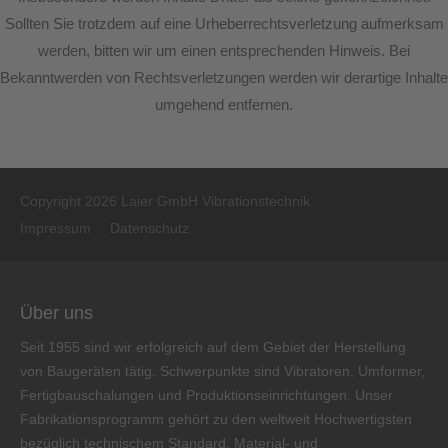
Sollten Sie trotzdem auf eine Urheberrechtsverletzung aufmerksam
werden, bitten wir um einen entsprechenden Hinweis. Bei
Bekanntwerden von Rechtsverletzungen werden wir derartige Inhalte
umgehend entfernen.
Copyright 2026 Laier GmbH Vibrationstechnik
Impressum
Datenschutz
Über uns
Seit 1955 sind wir erfolgreich auf dem Gebiet der Herstellung
von Baugeräten tätig. Schwerpunkte sind Vibratoren, Umformer,
Fertigbauschalungen und Produktionseinrichtungen. Unser
Fabrikationsprogramm gehört zu den weltweit Hochwertigsten
bezüglich technischem Standard, Material- und