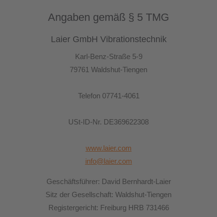
Angaben gemäß § 5 TMG
24h
/ 365days
Laier GmbH Vibrationstechnik
Karl-Benz-Straße 5-9
We offer support for our customers
79761 Waldshut-Tiengen
Mon - Fri 8:00am - 5:00pm
(GMT +1)
Get in touch
Telefon 07741-4061
Cybersteel Inc.
USt-ID-Nr. DE369622308
376-293 City Road, Suite 600
San Francisco, CA 94102
www.laier.com
info@laier.com
Have any questions?
+44 1234 567 890
Geschäftsführer: David Bernhardt-Laier
Drop us a line
Sitz der Gesellschaft: Waldshut-Tiengen
info@yourdomain.com
Registergericht: Freiburg HRB 731466