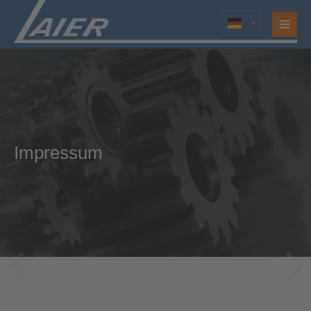
Login
Benutzername
Passwort
Impressum
Anmelden
Register
|
Lost your password?
Support
Lorem ipsum dolor sit amet: