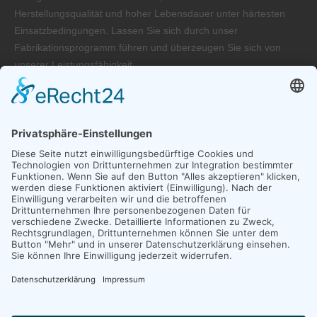
Herstellungsqualität und hoher Lebensdauer unter härtesten
Einsatzbedingungen. Lassen Sie sich durch unser
Fabrikationsprogramm führen und überzeugen Sie sich von
unserer Leistungsfähigkeit.
Favoriten
Unternehmen
Produkte
Service
Händler
Kontakt aufnehmen
Laier GmbH Vibrationstechnik
Adresse: Karl-Benz-Straße 5-9
79761 Waldshut-Tiengen