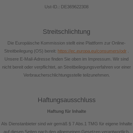
Ust-ID.: DE369622308
About us
Lorem ipsum dolor sit amet, consectetuer adipiscing
elit.
Streitschlichtung
Aenean commodo ligula eget dolor. Aenean massa. Cum
Die Europäische Kommission stellt eine Plattform zur Online-
sociis natoque penatibus et magnis dis parturient montes,
nascetur ridiculus mus. Donec quam felis, ultricies nec.
Streitbeilegung (OS) bereit:
https://ec.europa.eu/consumers/odr
.
Unsere E-Mail-Adresse finden Sie oben im Impressum. Wir sind
nicht bereit oder verpflichtet, an Streitbeilegungsverfahren vor einer
Verbraucherschlichtungsstelle teilzunehmen.
Haftungsausschluss
Haftung für Inhalte
Als Dienstanbieter sind wir gemäß § 7 Abs.1 TMG für eigene Inhalte
auf diesen Seiten nach den allgemeinen Gesetzen verantwortlich.